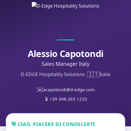
Alessio Capotondi
Sales Manager Italy
🇮🇹
D-EDGE Hospitality Solutions
Italia
✉️
acapotondi@d-edge.com
📱
+39 348 263 1233
👋 CIAO, PIACERE DI CONOSCERTI