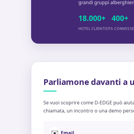
grandi gruppi alberghieri
18.000+
400+
HOTEL CLIENTI
OTA CONNESS
Parliamone davanti a u
Se vuoi scoprire come D-EDGE può aiuta
chiamata, un incontro o una demo perso
✉️
Email