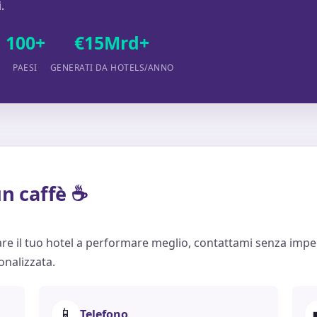
.
100+
€15Mrd+
E
PAESI
GENERATI DA HOTELS/ANNO
n caffè ☕
re il tuo hotel a performare meglio, contattami senza imp
nalizzata.
📱
Telefono