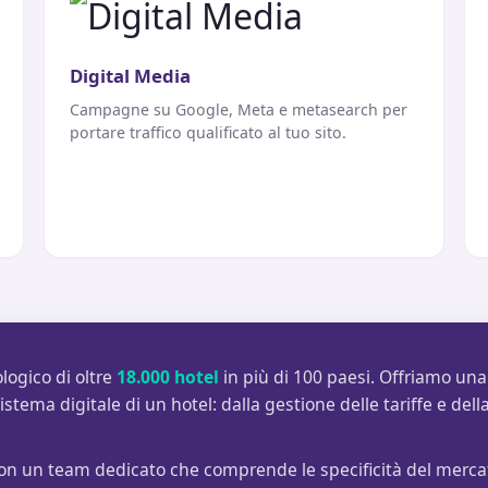
Digital Media
Campagne su Google, Meta e metasearch per
portare traffico qualificato al tuo sito.
logico di oltre
18.000 hotel
in più di 100 paesi. Offriamo una
stema digitale di un hotel: dalla gestione delle tariffe e della
con un team dedicato che comprende le specificità del mercat