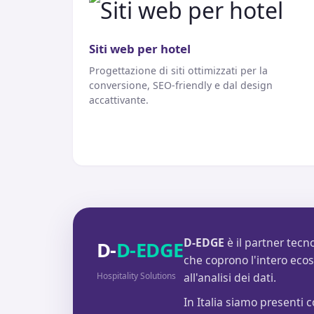
Siti web per hotel
Progettazione di siti ottimizzati per la
conversione, SEO-friendly e dal design
accattivante.
D-EDGE
è il partner tecno
D-
D-EDGE
che coprono l'intero ecosi
Hospitality Solutions
all'analisi dei dati.
In Italia siamo presenti 