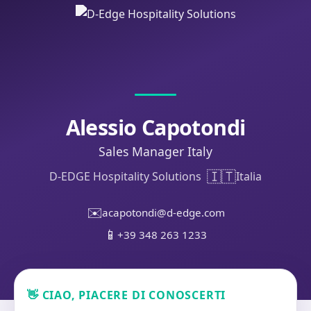
Alessio Capotondi
Sales Manager Italy
🇮🇹
D-EDGE Hospitality Solutions
Italia
✉️
acapotondi@d-edge.com
📱
+39 348 263 1233
👋 CIAO, PIACERE DI CONOSCERTI