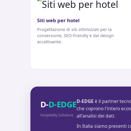
Siti web per hotel
Progettazione di siti ottimizzati per la
conversione, SEO-friendly e dal design
accattivante.
D-EDGE
è il partner tecno
D-
D-EDGE
che coprono l'intero ecosi
Hospitality Solutions
all'analisi dei dati.
In Italia siamo presenti 