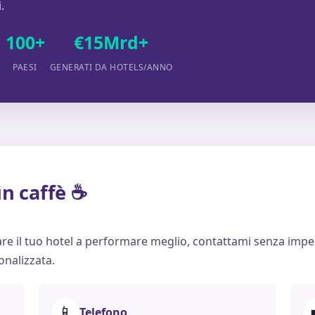
.
100+
€15Mrd+
E
PAESI
GENERATI DA HOTELS/ANNO
n caffè ☕
re il tuo hotel a performare meglio, contattami senza imp
nalizzata.
📱
Telefono