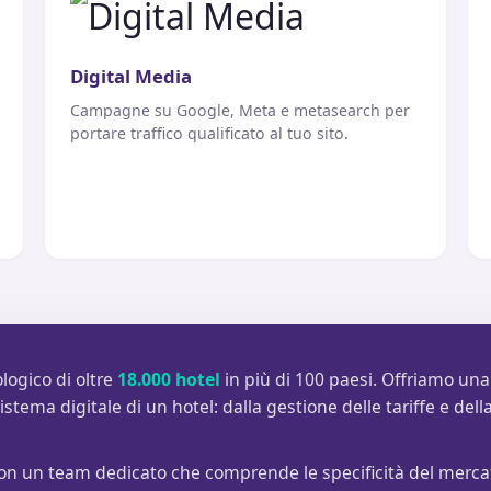
Digital Media
Campagne su Google, Meta e metasearch per
portare traffico qualificato al tuo sito.
logico di oltre
18.000 hotel
in più di 100 paesi. Offriamo una
stema digitale di un hotel: dalla gestione delle tariffe e della
con un team dedicato che comprende le specificità del mercat