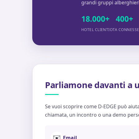
grandi gruppi alberghieri
18.000+
400+
HOTEL CLIENTI
OTA CONNESS
Parliamone davanti a u
Se vuoi scoprire come D-EDGE può aiuta
chiamata, un incontro o una demo perso
✉️
Email